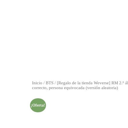
Inicio
/
BTS
/ [Regalo de la tienda Weverse] RM 2.º ál
correcto, persona equivocada (versión aleatoria)
¡Oferta!