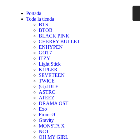
Portada
Toda la tienda
BTS
BTOB
BLACK PINK
CHERRY BULLET
ENHYPEN
GOT7
ITZY
Light Stick
K1PLER
SEVETEEN
TWICE
(G)-lDLE
ASTRO
ATEEZ
DRAMA OST
Exo
Fromis9
Gravity
MONSTA X
NCT
OH MY GIRL