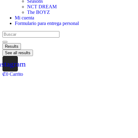
Seasons
NCT DREAM
The BOYZ
Mi cuenta
Formulario para entrega personal
Results
See all results
nstagram
₡
0
Carrito