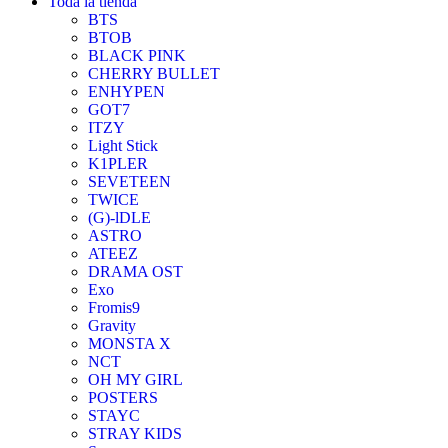
Toda la tienda
BTS
BTOB
BLACK PINK
CHERRY BULLET
ENHYPEN
GOT7
ITZY
Light Stick
K1PLER
SEVETEEN
TWICE
(G)-lDLE
ASTRO
ATEEZ
DRAMA OST
Exo
Fromis9
Gravity
MONSTA X
NCT
OH MY GIRL
POSTERS
STAYC
STRAY KIDS