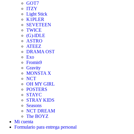
GOT7
ITZY
Light Stick
K1PLER
SEVETEEN
TWICE
(G)-lDLE
ASTRO
ATEEZ
DRAMA OST
Exo
Fromis9
Gravity
MONSTA X
NCT
OH MY GIRL
POSTERS
STAYC
STRAY KIDS
Seasons
NCT DREAM
The BOYZ
Mi cuenta
Formulario para entrega personal