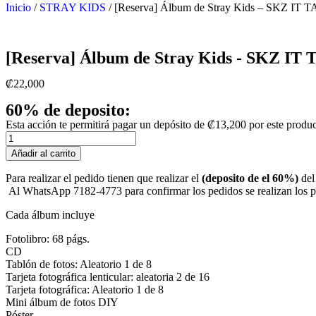
Inicio
/
STRAY KIDS
/ [Reserva] Álbum de Stray Kids – SKZ IT TA
[Reserva] Álbum de Stray Kids - SKZ IT T
₡
22,000
60% de deposito:
Esta acción te permitirá pagar un depósito de
₡
13,200
por este produ
[Reserva]
Álbum
Añadir al carrito
de
Stray
Para realizar el pedido tienen que realizar el
(deposito de el 60%)
del
Kids
Al WhatsApp 7182-4773 para confirmar los pedidos se realizan los pri
-
SKZ
Cada álbum incluye
IT
TAPE
Fotolibro: 68 págs.
'DO
CD
IT'
Tablón de fotos: Aleatorio 1 de 8
(versión
Tarjeta fotográfica lenticular: aleatoria 2 de 16
IT)
Tarjeta fotográfica: Aleatorio 1 de 8
+
Mini álbum de fotos DIY
Photocard
Póster