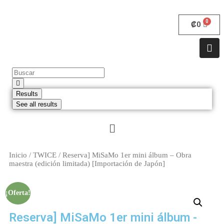
₡
0
Results
See all results
Inicio
/
TWICE
/ Reserva] MiSaMo 1er mini álbum – Obra
maestra (edición limitada) [Importación de Japón]
¡Oferta!
Reserva] MiSaMo 1er mini álbum -