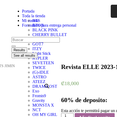
Portada
Toda la tienda
Mi cuenta
BTS
Formulario para entrega personal
BTOB
BLACK PINK
CHERRY BULLET
ENHYPEN
GOT7
ITZY
Results
Light Stick
See all results
K1PLER
SEVETEEN
Revista ELLE 2023-
BTS JIMIN
TWICE
(G)-lDLE
ASTRO
ATEEZ
₡
18,000
DRAMA OST
Exo
Fromis9
60% de deposito:
Gravity
MONSTA X
NCT
Esta acción te permitirá pagar un
OH MY GIRL