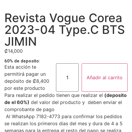
Revista Vogue Corea
2023-04 Type.C BTS
JIMIN
₡
14,000
60% de deposito:
Revista
Esta acción te
Vogue
permitirá pagar un
Corea
Añadir al carrito
2023-
depósito de
₡
8,400
04
por este producto
Type.C
BTS
Para realizar el pedido tienen que realizar el
(deposito
JIMIN
de el 60%)
del valor del producto y deben enviar el
cantidad
comprobante de pago
Al WhatsApp 7182-4773 para confirmar los pedidos
se realizan los primeros dias del mes y dura de 4 a 5
semanas para la entrega el resto del pago se realiza