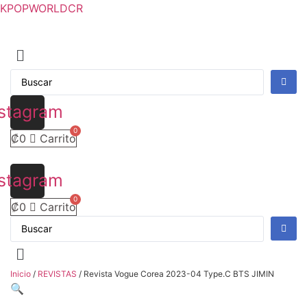
KPOPWORLDCR
stagram
₡
0
Carrito
stagram
₡
0
Carrito
Inicio
/
REVISTAS
/ Revista Vogue Corea 2023-04 Type.C BTS JIMIN
🔍