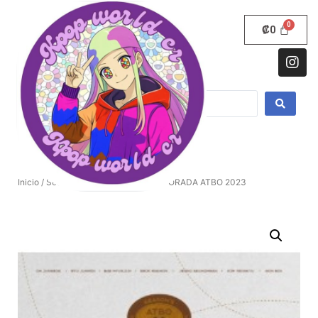
₡
0
Inicio
/
Seasons
/ SALUDOS DE TEMPORADA ATBO 2023