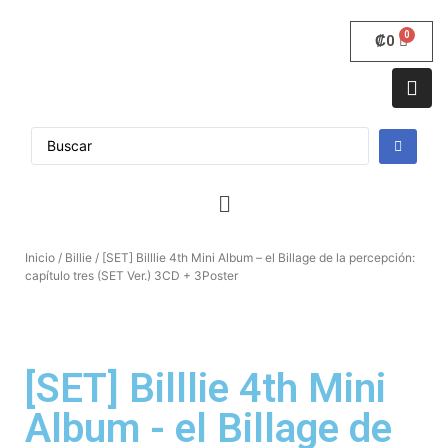
₡
0
Inicio
/
Billie
/ [SET] Billlie 4th Mini Album – el Billage de la percepción:
capítulo tres (SET Ver.) 3CD + 3Poster
[SET] Billlie 4th Mini
Album - el Billage de