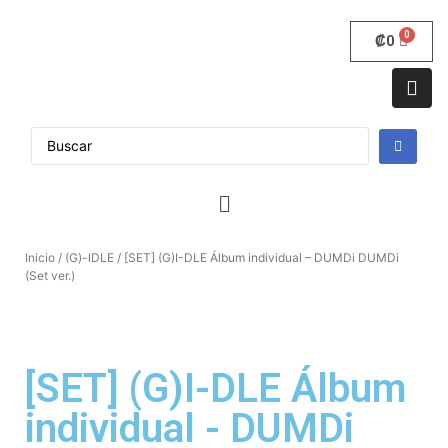
₡
0
Inicio
/
(G)-lDLE
/ [SET] (G)I-DLE Álbum individual – DUMDi DUMDi
(Set ver.)
[SET] (G)I-DLE Álbum
individual - DUMDi