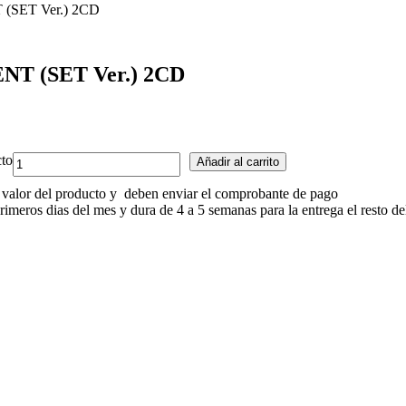
 (SET Ver.) 2CD
NT (SET Ver.) 2CD
SET]
cto
Añadir al carrito
ONE
PACT
 valor del producto y deben enviar el comprobante de pago
1er
meros dias del mes y dura de 4 a 5 semanas para la entrega el resto de
mini
álbum
-
MOMENT
(SET
Ver.)
2CD
cantidad