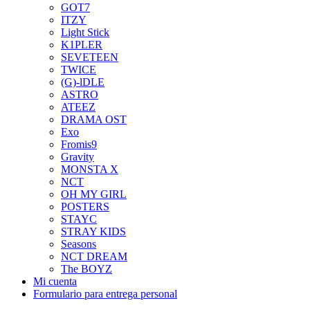
GOT7
ITZY
Light Stick
K1PLER
SEVETEEN
TWICE
(G)-lDLE
ASTRO
ATEEZ
DRAMA OST
Exo
Fromis9
Gravity
MONSTA X
NCT
OH MY GIRL
POSTERS
STAYC
STRAY KIDS
Seasons
NCT DREAM
The BOYZ
Mi cuenta
Formulario para entrega personal