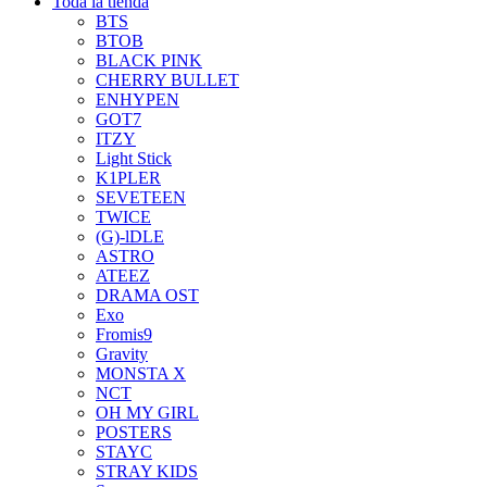
Toda la tienda
BTS
BTOB
BLACK PINK
CHERRY BULLET
ENHYPEN
GOT7
ITZY
Light Stick
K1PLER
SEVETEEN
TWICE
(G)-lDLE
ASTRO
ATEEZ
DRAMA OST
Exo
Fromis9
Gravity
MONSTA X
NCT
OH MY GIRL
POSTERS
STAYC
STRAY KIDS