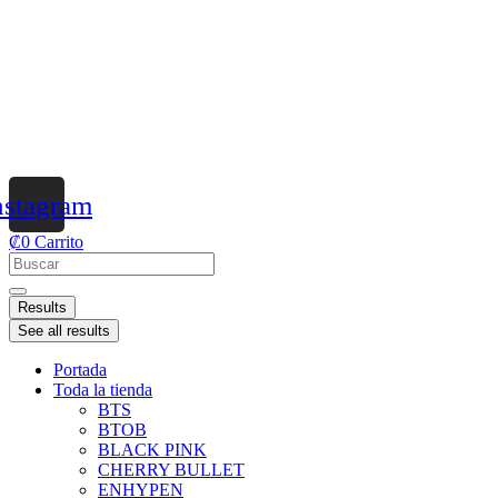
nstagram
₡
0
Carrito
Results
See all results
Portada
Toda la tienda
BTS
BTOB
BLACK PINK
CHERRY BULLET
ENHYPEN