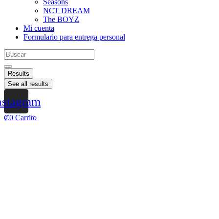
Seasons
NCT DREAM
The BOYZ
Mi cuenta
Formulario para entrega personal
Results
See all results
nstagram
₡
0
Carrito