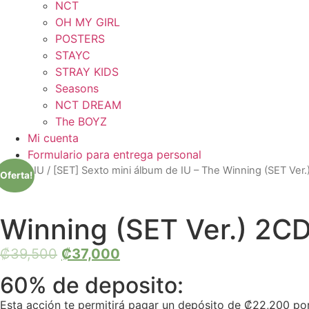
NCT
OH MY GIRL
POSTERS
STAYC
STRAY KIDS
Seasons
NCT DREAM
The BOYZ
Mi cuenta
Formulario para entrega personal
Inicio
/
IU
/ [SET] Sexto mini álbum de IU – The Winning (SET Ver
¡Oferta!
Winning (SET Ver.) 2C
₡
39,500
₡
37,000
60% de deposito:
Esta acción te permitirá pagar un depósito de
₡
22,200
por