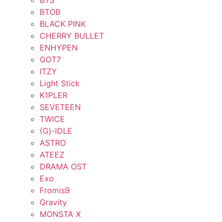
BTS
BTOB
BLACK PINK
CHERRY BULLET
ENHYPEN
GOT7
ITZY
Light Stick
K1PLER
SEVETEEN
TWICE
(G)-lDLE
ASTRO
ATEEZ
DRAMA OST
Exo
Fromis9
Gravity
MONSTA X