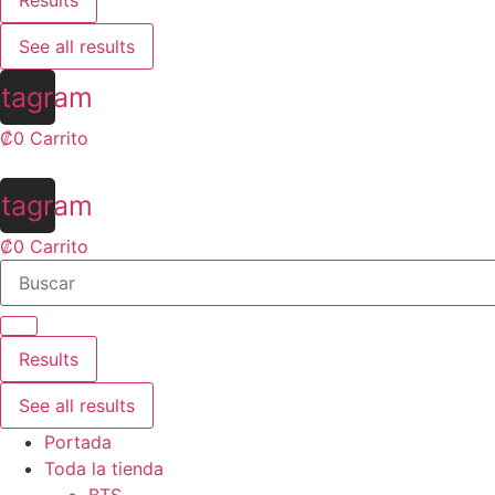
Results
See all results
stagram
₡
0
Carrito
stagram
₡
0
Carrito
Results
See all results
Portada
Toda la tienda