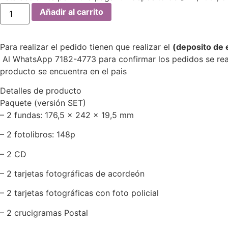
[SET]
Añadir al carrito
Sexto
mini
álbum
de
Para realizar el pedido tienen que realizar el
(deposito de 
IU
-
Al WhatsApp 7182-4773 para confirmar los pedidos se reali
The
producto se encuentra en el pais
Winning
(SET
Ver.)
Detalles de producto
2CD
Paquete (versión SET)
cantidad
– 2 fundas: 176,5 x 242 x 19,5 mm
– 2 fotolibros: 148p
– 2 CD
– 2 tarjetas fotográficas de acordeón
– 2 tarjetas fotográficas con foto policial
– 2 crucigramas Postal