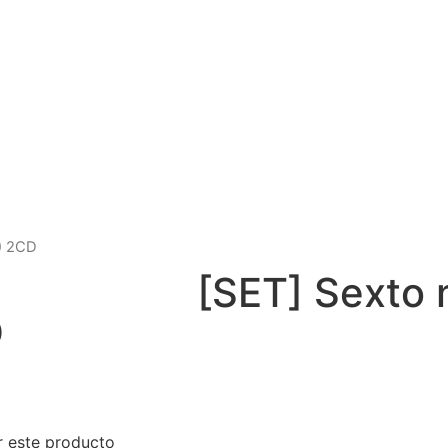
.) 2CD
[SET] Sexto 
D
 este producto