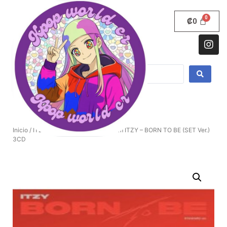
₡
0
Inicio
/
ITZY
/ [SET][ESTÁNDAR] Álbum ITZY – BORN TO BE (SET Ver.)
3CD