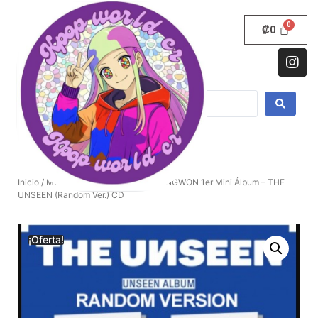
₡
0
Inicio
/
MONSTA X
/ SHOWNU X HYUNGWON 1er Mini Álbum – THE
UNSEEN (Random Ver.) CD
¡Oferta!