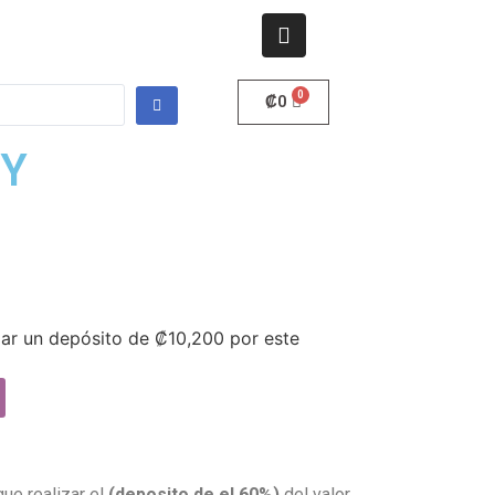
₡
0
NY
gar un depósito de
₡
10,200
por este
que realizar el
(deposito de el 60%)
del valor