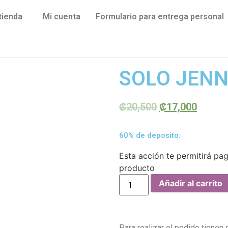
tienda
Mi cuenta
Formulario para entrega personal
SOLO JEN
₡
20,500
₡
17,000
60% de deposito:
Esta acción te permitirá pa
producto
Añadir al carrito
Para realizar el pedido tienen 