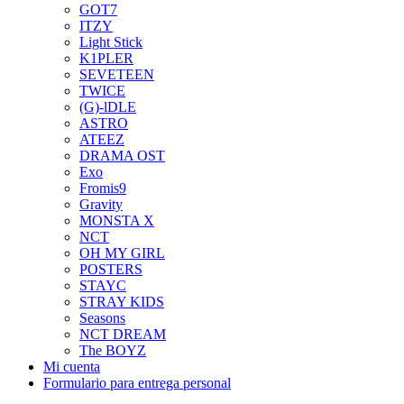
GOT7
ITZY
Light Stick
K1PLER
SEVETEEN
TWICE
(G)-lDLE
ASTRO
ATEEZ
DRAMA OST
Exo
Fromis9
Gravity
MONSTA X
NCT
OH MY GIRL
POSTERS
STAYC
STRAY KIDS
Seasons
NCT DREAM
The BOYZ
Mi cuenta
Formulario para entrega personal