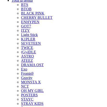
Toda la tienda
BTS
BTOB
BLACK PINK
CHERRY BULLET
ENHYPEN
GOT7
ITZY
Light Stick
K1PLER
SEVETEEN
TWICE
(G)-lDLE
ASTRO
ATEEZ
DRAMA OST
Exo
Fromis9
Gravity
MONSTA X
NCT
OH MY GIRL
POSTERS
STAYC
STRAY KIDS