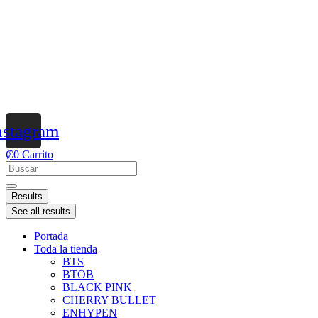
nstagram
₡
0
Carrito
Results
See all results
Portada
Toda la tienda
BTS
BTOB
BLACK PINK
CHERRY BULLET
ENHYPEN