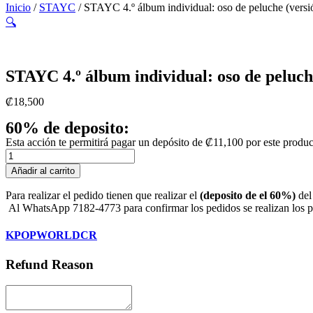
Inicio
/
STAYC
/ STAYC 4.º álbum individual: oso de peluche (versió
🔍
STAYC 4.º álbum individual: oso de peluch
₡
18,500
60% de deposito:
Esta acción te permitirá pagar un depósito de
₡
11,100
por este produc
STAYC
4.º
Añadir al carrito
álbum
individual:
Para realizar el pedido tienen que realizar el
(deposito de el 60%)
del
oso
Al WhatsApp 7182-4773 para confirmar los pedidos se realizan los pri
de
peluche
KPOPWORLDCR
(versión
aleatoria)
Refund Reason
CD
+
póster
cantidad