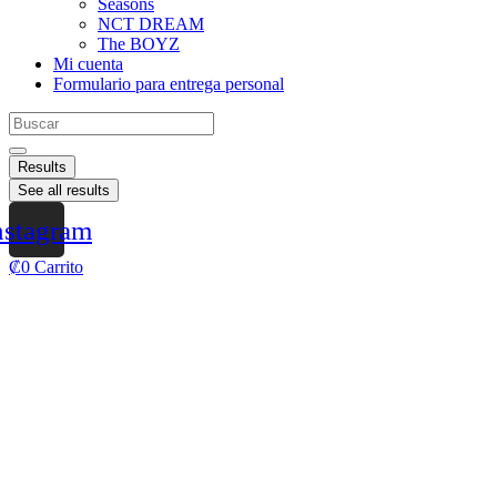
Seasons
NCT DREAM
The BOYZ
Mi cuenta
Formulario para entrega personal
Results
See all results
nstagram
₡
0
Carrito