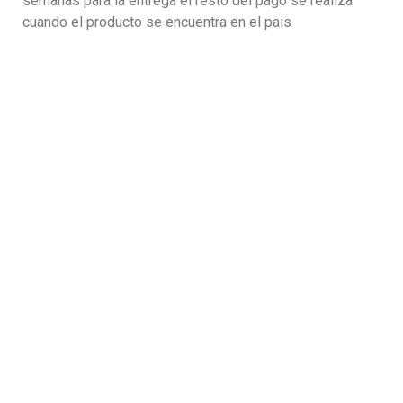
semanas para la entrega el resto del pago se realiza
cuando el producto se encuentra en el pais