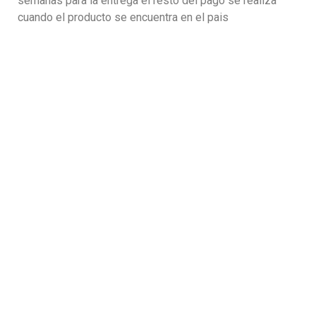
semanas para la entrega el resto del pago se realiza
cuando el producto se encuentra en el pais