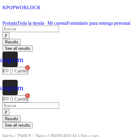
KPOPWORLDCR
Portada
Toda la tienda
Mi cuenta
Formulario para entrega personal
Results
See all results
stagram
₡
0
Carrito
stagram
₡
0
Carrito
Results
See all results
Inicio
/
TWICE
/ Twice ( INDIVIDUAL) Yes o yes