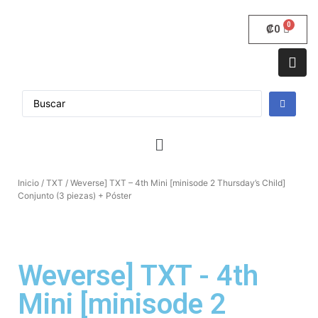
₡
0
Inicio
/
TXT
/ Weverse] TXT – 4th Mini [minisode 2 Thursday’s Child]
Conjunto (3 piezas) + Póster
Weverse] TXT - 4th
Mini [minisode 2