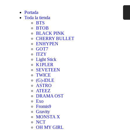
Portada
Toda la tienda
BTS
BTOB
BLACK PINK
CHERRY BULLET
ENHYPEN
GOT7
ITZY
Light Stick
K1PLER
SEVETEEN
TWICE
(G)-lDLE
ASTRO
ATEEZ
DRAMA OST
Exo
Fromis9
Gravity
MONSTA X
NCT
OH MY GIRL