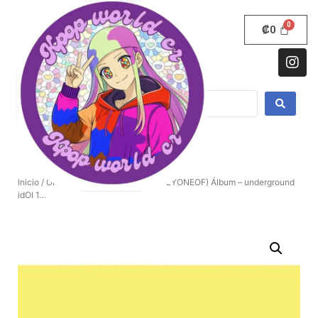
₡
0
Inicio
/
ONLYONEOF
/ YOOJUNG (ONLYONEOF) Álbum – underground
idOl 1…