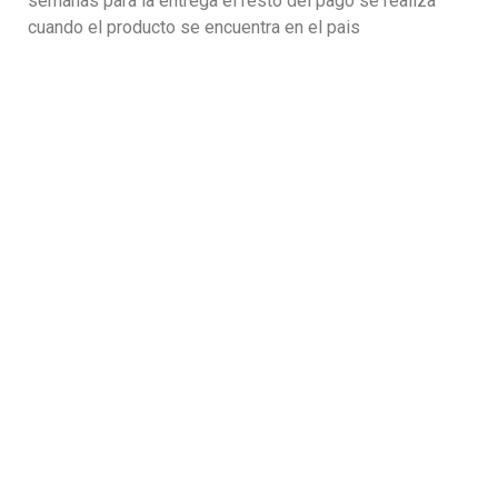
semanas para la entrega el resto del pago se realiza
cuando el producto se encuentra en el pais