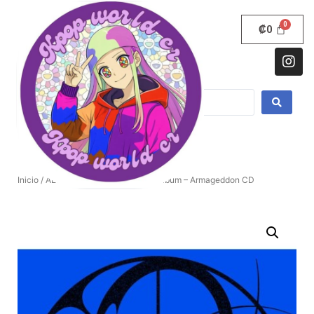
₡
0
Inicio
/
AESPA
/ Zine Ver.] aespa 1er álbum – Armageddon CD