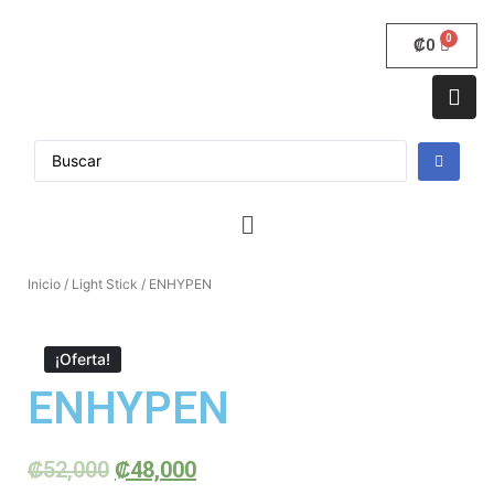
₡
0
Inicio
/
Light Stick
/ ENHYPEN
¡Oferta!
ENHYPEN
₡
52,000
₡
48,000