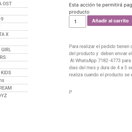
A OST
Esta acción te permitirá pa
producto
s9
Añadir al carrito
y
A X
Para realizar el pedido tienen 
 GIRL
del producto y deben enviar 
ERS
Al WhatsApp 7182-4773 para c
dias del mes y dura de 4 a 5 s
 KIDS
realiza cuando el producto se
ns
DREAM
P
OYZ