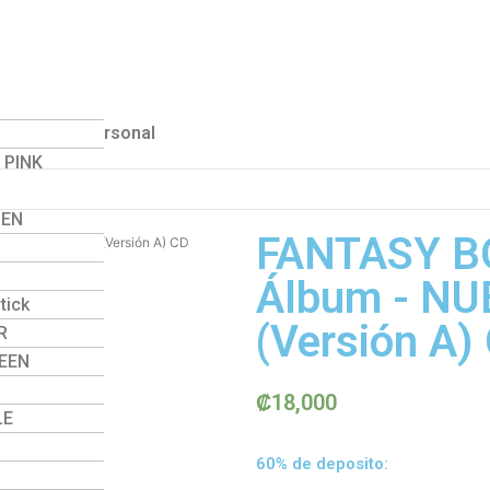
ra entrega personal
 PINK
Y BULLET
PEN
FANTASY BO
NUEVO MAÑANA (Versión A) CD
Álbum - N
tick
(Versión A)
R
EEN
₡
18,000
LE
O
60% de deposito: