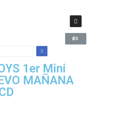
₡
0
YS 1er Mini
UEVO MAÑANA
 CD