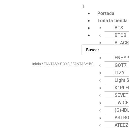
Portada
Toda la tienda
Mi cuenta
BTS
Formulario pa
BTOB
BLACK
CHERR
ENHY
Inicio
/
FANTASY BOYS
/ FANTASY BOYS 1er Mini Álbum – 
GOT7
ITZY
Light S
K1PLE
SEVET
TWICE
(G)-lD
ASTR
ATEEZ