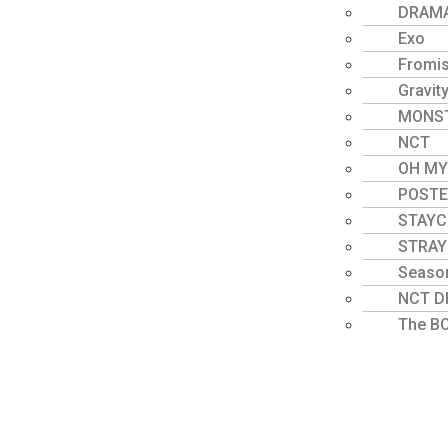
DRAM
Exo
Fromi
Gravit
MONST
NCT
OH MY
POST
STAYC
STRAY
Seaso
NCT 
The B