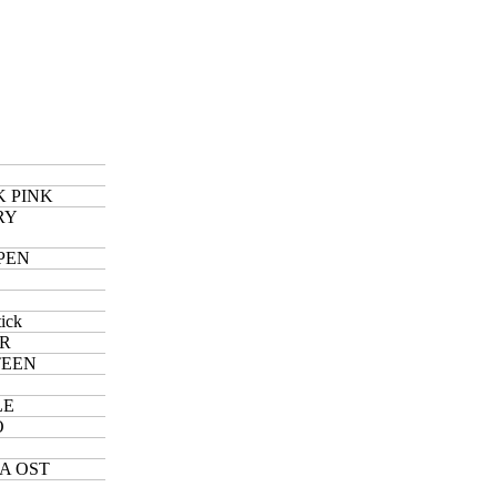
 PINK
RY
PEN
tick
ER
TEEN
E
LE
O
Z
A OST