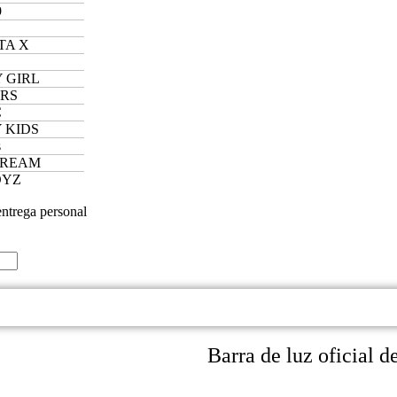
9
TA X
 GIRL
ERS
C
 KIDS
s
DREAM
OYZ
entrega personal
Barra de luz oficial 