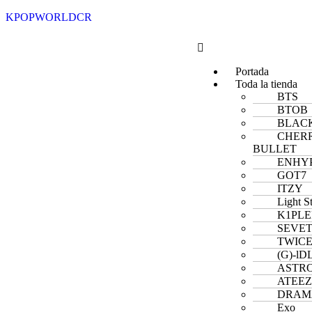
KPOPWORLDCR
Portada
Toda la tienda
BTS
BTOB
BLACK
CHER
BULLET
ENHY
GOT7
ITZY
Light S
K1PL
SEVE
TWIC
(G)-lD
ASTR
ATEE
DRAM
Exo