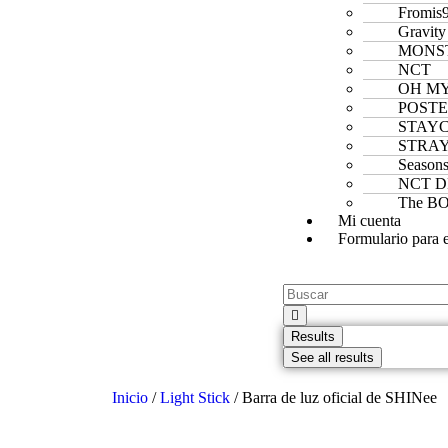
Fromis
Gravity
MONS
NCT
OH MY
POST
STAY
STRAY
Season
NCT 
The B
Mi cuenta
Formulario para 
Results
See all results
Inicio
/
Light Stick
/ Barra de luz oficial de SHINee