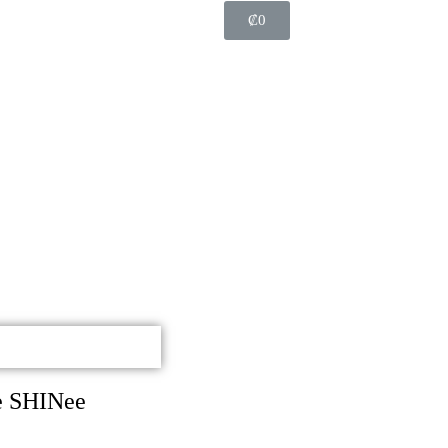
₡
0
de SHINee