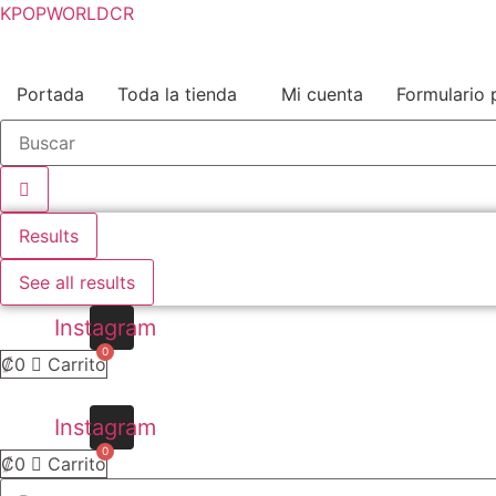
KPOPWORLDCR
Portada
Toda la tienda
Mi cuenta
Formulario 
Results
See all results
Instagram
₡
0
Carrito
Instagram
₡
0
Carrito