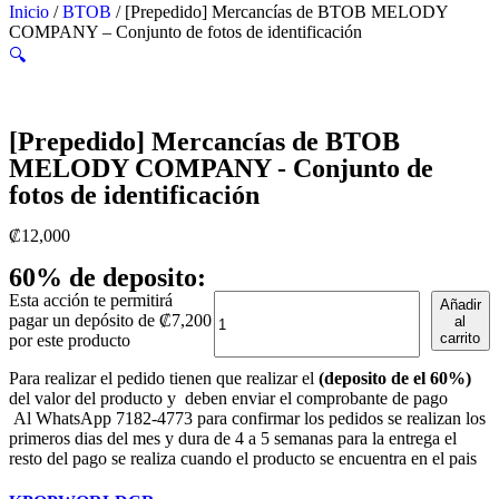
Inicio
/
BTOB
/ [Prepedido] Mercancías de BTOB MELODY
COMPANY – Conjunto de fotos de identificación
🔍
[Prepedido] Mercancías de BTOB
MELODY COMPANY - Conjunto de
fotos de identificación
₡
12,000
60% de deposito:
[Prepedido]
Esta acción te permitirá
Añadir
Mercancías
pagar un depósito de
₡
7,200
al
carrito
de
por este producto
BTOB
Para realizar el pedido tienen que realizar el
(deposito de el 60%)
MELODY
del valor del producto y deben enviar el comprobante de pago
COMPANY
Al WhatsApp 7182-4773 para confirmar los pedidos se realizan los
-
primeros dias del mes y dura de 4 a 5 semanas para la entrega el
Conjunto
resto del pago se realiza cuando el producto se encuentra en el pais
de
fotos