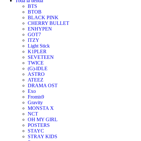
Toda la tienda
BTS
BTOB
BLACK PINK
CHERRY BULLET
ENHYPEN
GOT7
ITZY
Light Stick
K1PLER
SEVETEEN
TWICE
(G)-lDLE
ASTRO
ATEEZ
DRAMA OST
Exo
Fromis9
Gravity
MONSTA X
NCT
OH MY GIRL
POSTERS
STAYC
STRAY KIDS