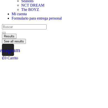
Seasons
NCT DREAM
The BOYZ
Mi cuenta
Formulario para entrega personal
Results
See all results
nstagram
₡
0
Carrito