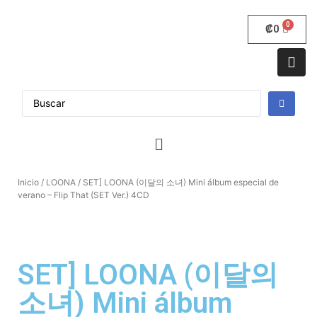
₡
0
Inicio
/
LOONA
/ SET] LOONA (이달의 소녀) Mini álbum especial de
verano – Flip That (SET Ver.) 4CD
SET] LOONA (이달의
소녀) Mini álbum