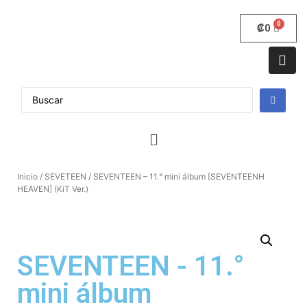
₡
0
Inicio
/
SEVETEEN
/ SEVENTEEN – 11.° mini álbum [SEVENTEENH
HEAVEN] (KiT Ver.)
SEVENTEEN - 11.°
mini álbum