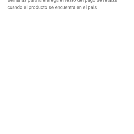
semanas para la entrega el resto del pago se realiza
cuando el producto se encuentra en el pais