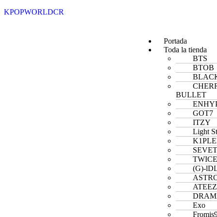
KPOPWORLDCR
Portada
Toda la tienda
BTS
BTOB
BLACK
CHER
BULLET
ENHY
GOT7
ITZY
Light S
K1PL
SEVE
TWIC
(G)-lD
ASTR
ATEE
DRAM
Exo
Fromis