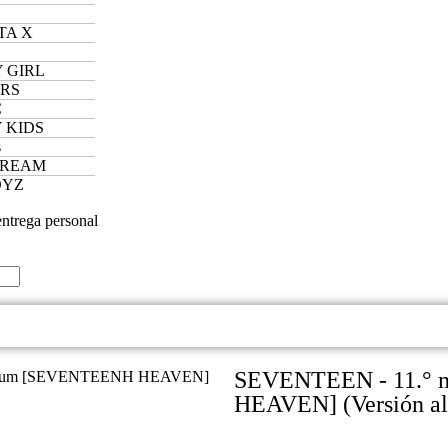
TA X
 GIRL
ERS
C
 KIDS
s
DREAM
OYZ
entrega personal
SEVENTEEN - 11.° 
álbum [SEVENTEENH HEAVEN]
HEAVEN] (Versión al