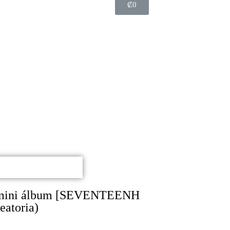
₡
0
mini álbum [SEVENTEENH
eatoria)