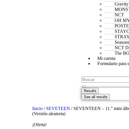
Gravity
MONS
NCT
OH MY
POST
STAY
STRAY
Season
NCT 
The B
Mi cuenta
Formulario para 
Results
See all results
Inicio
/
SEVETEEN
/ SEVENTEEN – 11.° mini 
(Versión aleatoria)
¡Oferta!