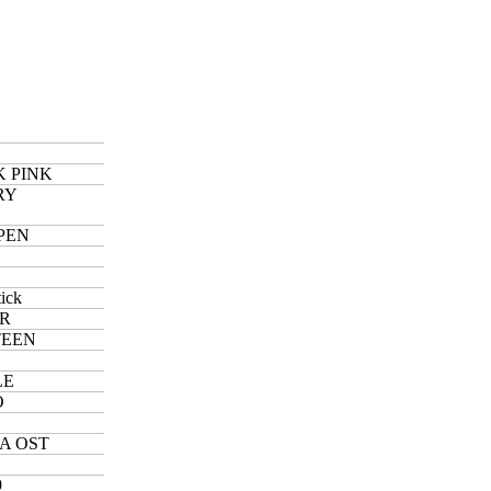
 PINK
RY
PEN
tick
ER
TEEN
E
LE
O
Z
A OST
9